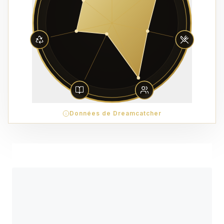
Données de Dreamcatcher