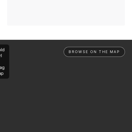
ld
BROWSE ON THE MAP
rl
ag
ap