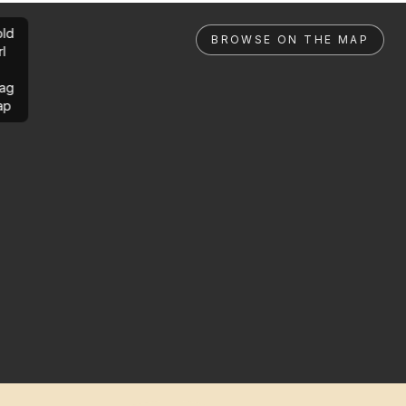
ld
BROWSE ON THE MAP
rl
ag
ap