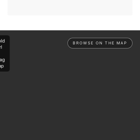
ld
BROWSE ON THE MAP
rl
ag
ap