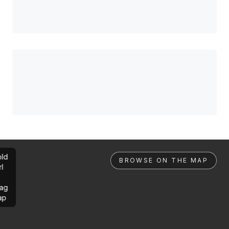
ld
BROWSE ON THE MAP
rl
ag
ap