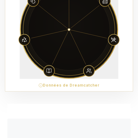
Données de Dreamcatcher