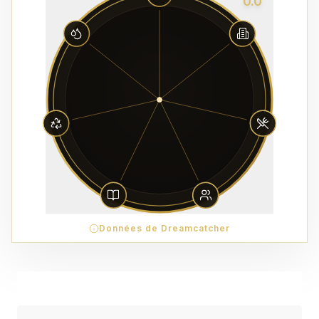
0.0
Données de Dreamcatcher