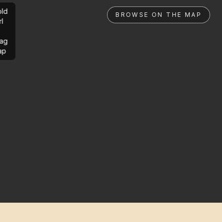
ld
BROWSE ON THE MAP
rl
ag
ap