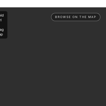
ld
BROWSE ON THE MAP
rl
ag
ap