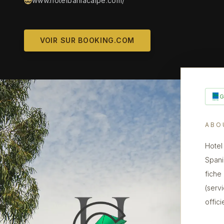
www.hotelbahiacalpe.com/
VOIR SUR BOOKING.COM
ABO
Hotel
Spani
fiche
(serv
offic