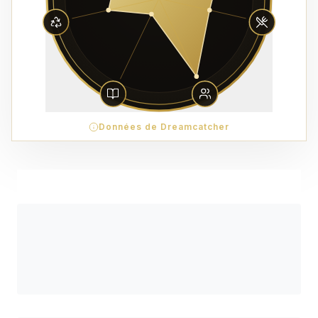
Données de Dreamcatcher