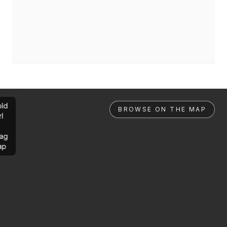
ld
BROWSE ON THE MAP
rl
ag
ap