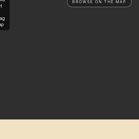
BROWSE ON THE MAP
rl
ag
ap