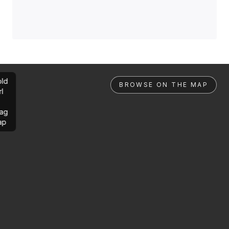
ld
BROWSE ON THE MAP
rl
ag
ap