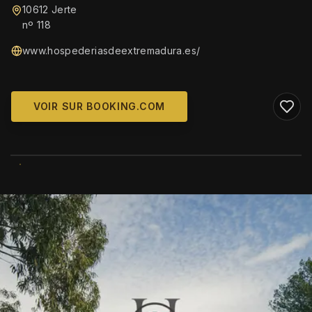
10612 Jerte
nº 118
www.hospederiasdeextremadura.es/
VOIR SUR BOOKING.COM