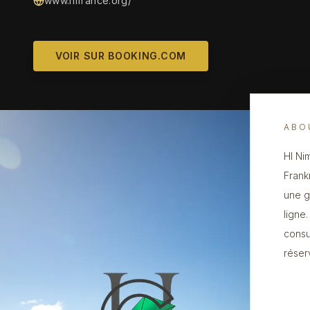
www.hifrance.org/
VOIR SUR BOOKING.COM
ABO
HI Ni
Frank
une g
ligne
consu
réser