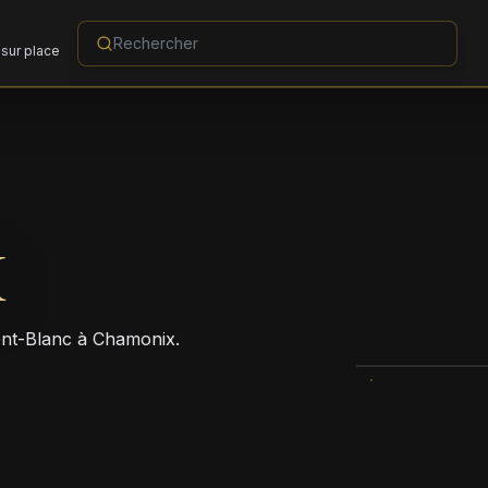
sur place
X
ont-Blanc à Chamonix.