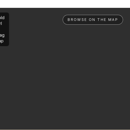
ld
BROWSE ON THE MAP
rl
ag
ap