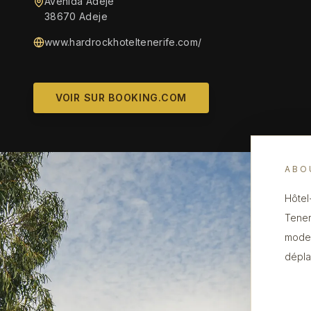
Avenida Adeje
38670 Adeje
www.hardrockhoteltenerife.com/
VOIR SUR BOOKING.COM
ABO
Hôtel
Tener
moder
dépla