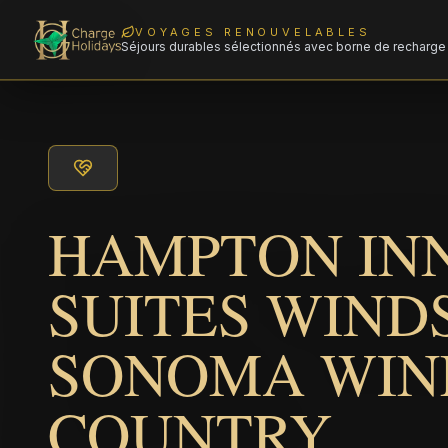
VOYAGES RENOUVELABLES
Séjours durables sélectionnés avec borne de recharge 
HAMPTON IN
SUITES WIND
SONOMA WIN
COUNTRY