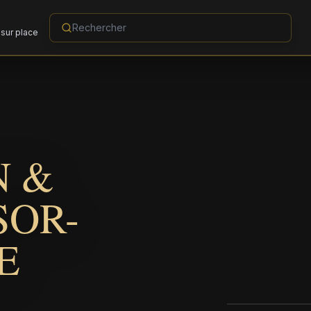
sur place
N &
SOR-
E