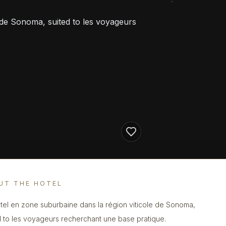
 de Sonoma, suited to les voyageurs
UT THE HOTEL
tel en zone suburbaine dans la région viticole de Sonoma,
d to les voyageurs recherchant une base pratique.