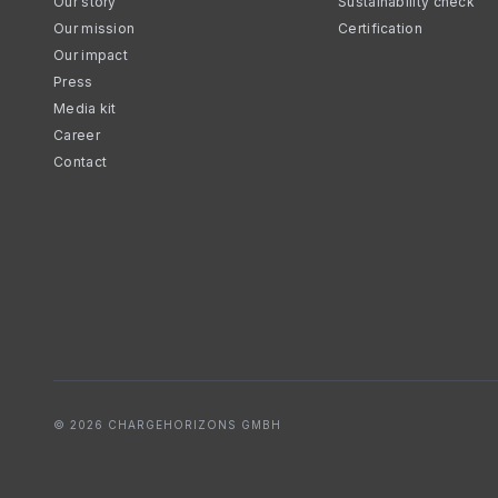
Our story
Sustainability check
Our mission
Certification
Our impact
Press
Media kit
Career
Contact
© 2026 CHARGEHORIZONS GMBH