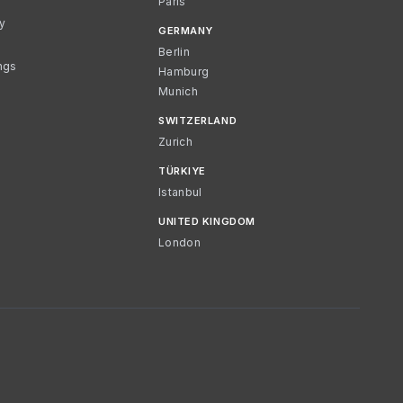
Paris
cy
GERMANY
Berlin
ngs
Hamburg
Munich
SWITZERLAND
Zurich
TÜRKIYE
Istanbul
UNITED KINGDOM
London