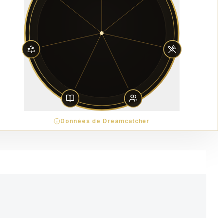
Données de Dreamcatcher