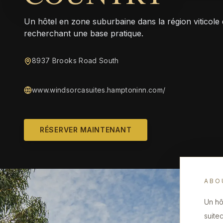
Un hôtel en zone suburbaine dans la région viticole
recherchant une base pratique.
8937 Brooks Road South
www.windsorcasuites.hamptoninn.com/
RÉSERVER MAINTENANT
ABO
Un hô
suite