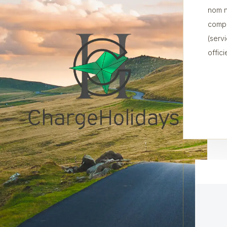
nom n
compr
(serv
offic