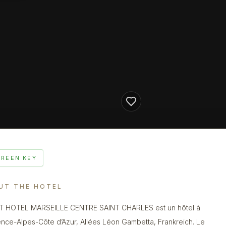
GREEN KEY
UT THE HOTEL
T HOTEL MARSEILLE CENTRE SAINT CHARLES est un hôtel à
nce-Alpes-Côte d’Azur, Allées Léon Gambetta, Frankreich. Le