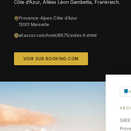
Côte d’Azur, Allées Léon Gambetta, Frankreich.
Provence-Alpes-Côte d’Azur
13001 Marseille
all.accor.com/hotel/B675/index.fr.shtml
VOIR SUR BOOKING.COM
ABO
GREE
Prove