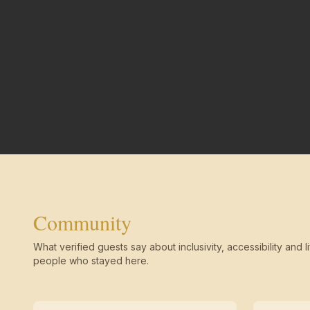
Community
What verified guests say about inclusivity, accessibility and li
people who stayed here.