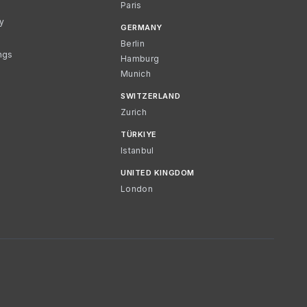
Paris
cy
GERMANY
Berlin
ngs
Hamburg
Munich
SWITZERLAND
Zurich
TÜRKIYE
Istanbul
UNITED KINGDOM
London