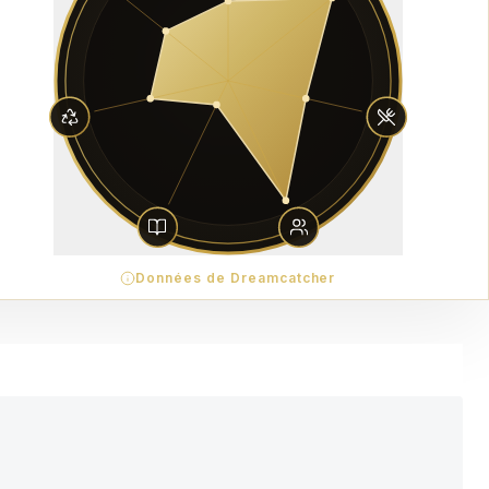
Données de Dreamcatcher