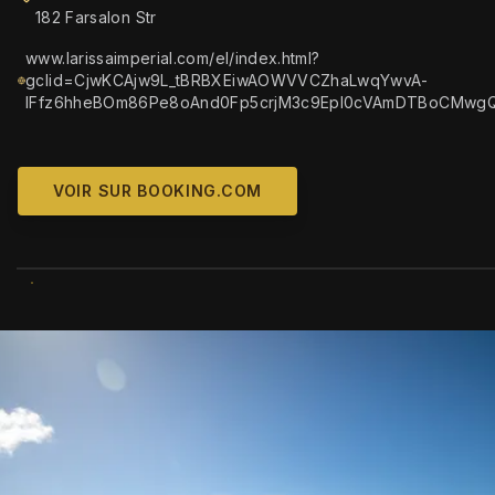
182 Farsalon Str
www.larissaimperial.com/el/index.html?
gclid=CjwKCAjw9L_tBRBXEiwAOWVVCZhaLwqYwvA-
lFfz6hheBOm86Pe8oAnd0Fp5crjM3c9Epl0cVAmDTBoCMwg
VOIR SUR BOOKING.COM