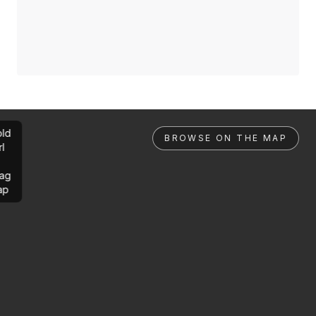
ld
BROWSE ON THE MAP
rl
ag
ap