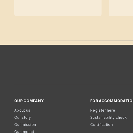
OUR COMPANY
FOR ACCOMMODATIO
About us
Register here
Our story
Sustainability check
Our mission
Certification
Our impact