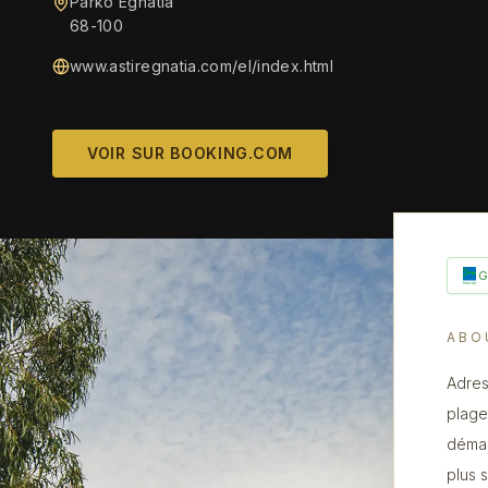
Parko Egnatia
68-100
www.astiregnatia.com/el/index.html
VOIR SUR BOOKING.COM
ABO
Adres
plage,
démar
plus 