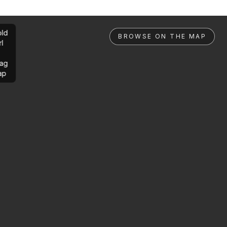
ld
BROWSE ON THE MAP
rl
ag
ap