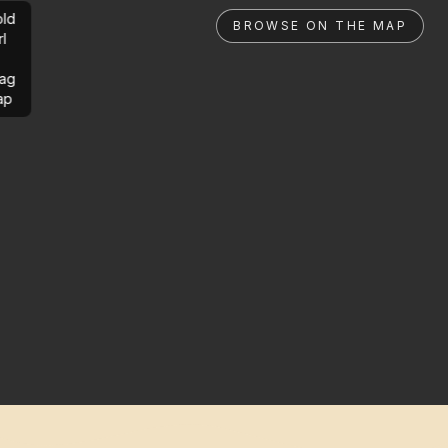
ld
BROWSE ON THE MAP
rl
ag
ap