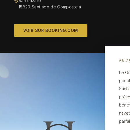
San Lázaro
15820 Santiago de Compostela
VOIR SUR BOOKING.COM
ABO
Le Gr
périp
Santi
prése
bénéf
navet
parfa