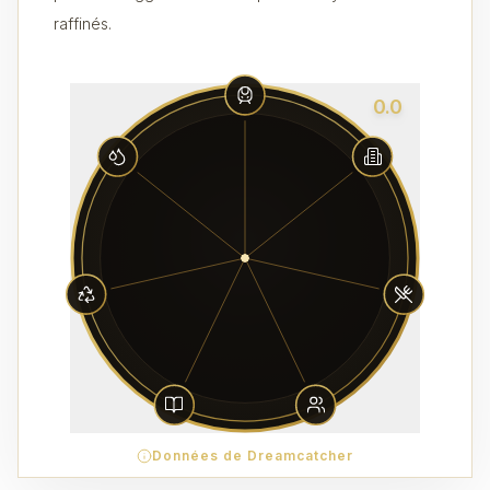
raffinés.
0.0
Données de Dreamcatcher