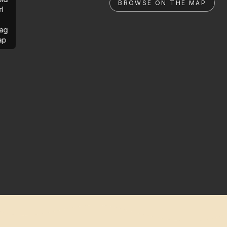
BROWSE ON THE MAP
rl
ag
ap