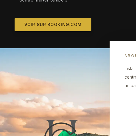
VOIR SUR BOOKING.COM
ABO
Insta
centr
un ba