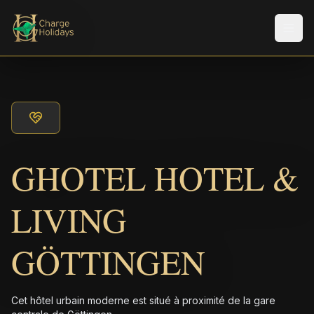
Men
GHOTEL HOTEL &
LIVING
GÖTTINGEN
Cet hôtel urbain moderne est situé à proximité de la gare