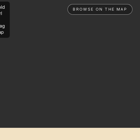
ld
BROWSE ON THE MAP
rl
ag
ap