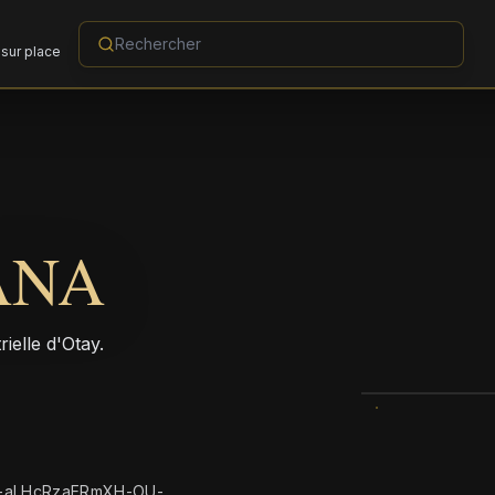
sur place
ANA
ielle d'Otay.
q-aLHcRzaERmXH-OU-