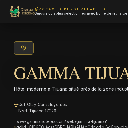
VOYAGES RENOUVELABLES
Séjours durables sélectionnés avec borne de recharge 
GAMMA TIJU
Hôtel moderne à Tijuana situé près de la zone industr
Col. Otay Constituyentes
Blvd. Tijuana 17226
www.gammahoteles.com/web/gamma-tijuana?
gclid=Cj0KCQiAyszSBRDJARIsAHAqQ4rjydlqi6gGgp-oi