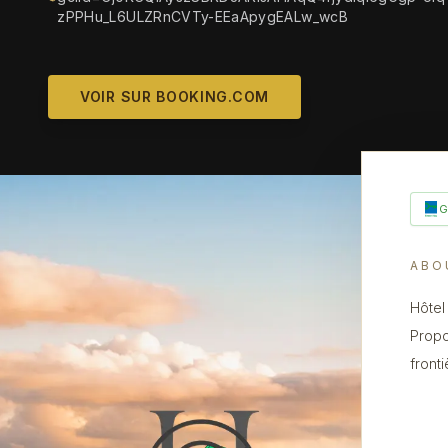
zPPHu_L6ULZRnCVTy-EEaApygEALw_wcB
VOIR SUR BOOKING.COM
ABO
Hôtel
Propo
fronti