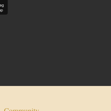
ag
ap
Community