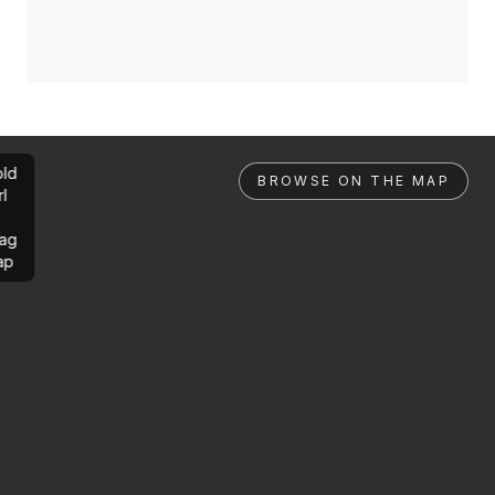
ld
BROWSE ON THE MAP
rl
ag
ap