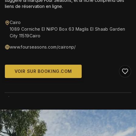
suggère la marque Four Seasons, et la fiche comprend des
liens de réservation en ligne.
Cairo
1089 Corniche El NilPO Box 63 Maglis El Shaab Garden
City 11519Cairo
www.fourseasons.com/caironp/
VOIR SUR BOOKING.COM
WIKIMEDIA COMMONS