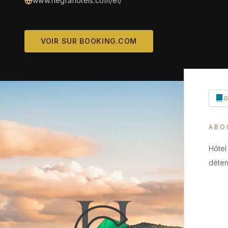
www.flegrahotels.com/el/
VOIR SUR BOOKING.COM
ABO
Hôtel
déten