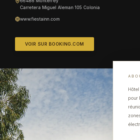
66486 Monterrey
Carretera Miguel Aleman 105 Colonia
www.fiestainn.com
VOIR SUR BOOKING.COM
ABO
Hôtel
pour 
réuni
zones
élect