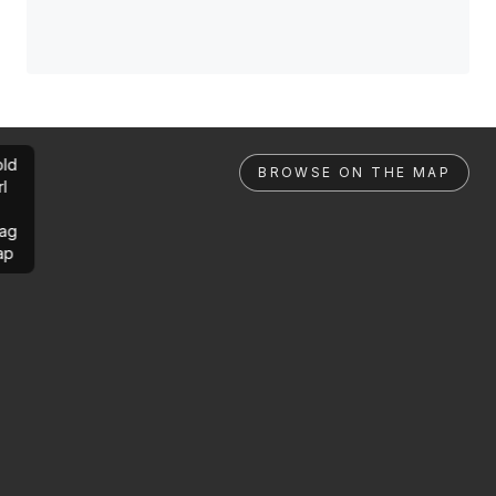
ld
BROWSE ON THE MAP
rl
ag
ap