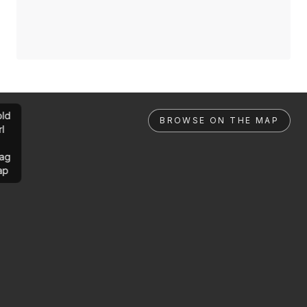
ld
BROWSE ON THE MAP
rl
ag
ap