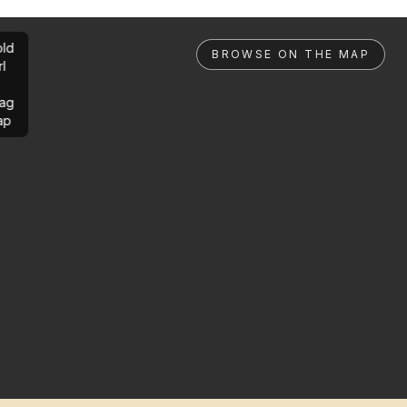
ld
BROWSE ON THE MAP
rl
ag
ap