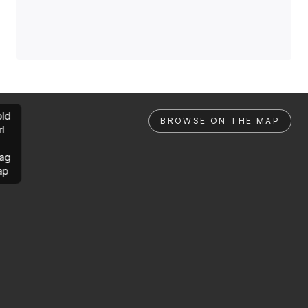
ld
BROWSE ON THE MAP
rl
ag
ap