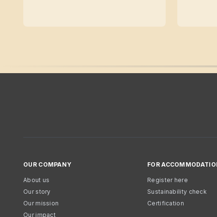
OUR COMPANY
FOR ACCOMMODATIO
About us
Register here
Our story
Sustainability check
Our mission
Certification
Our impact