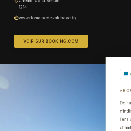
Chemin de la Serbie
1214
www.domainedevalubaye.fr/
VOIR SUR BOOKING.COM
ABO
Domai
n’ind
liens
chamb