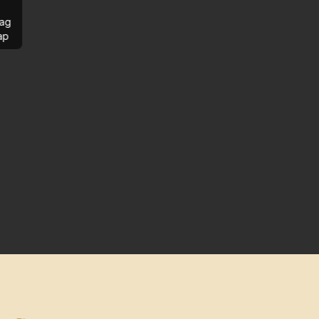
ag
ap