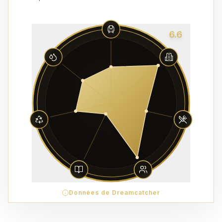
6.6
Données de Dreamcatcher