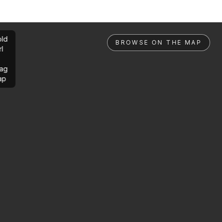
ld
BROWSE ON THE MAP
rl
ag
ap