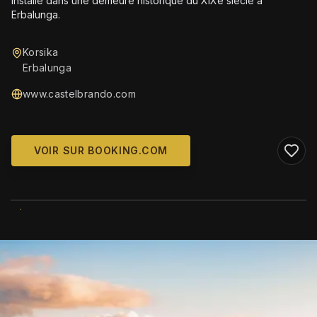
installé dans une demeure historique du XIXe siècle à
Erbalunga.
Korsika
Erbalunga
www.castelbrando.com
VOIR SUR BOOKING.COM