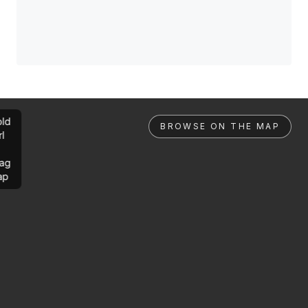
ld
BROWSE ON THE MAP
rl
ag
ap