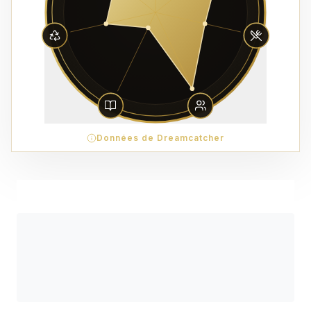
Données de Dreamcatcher