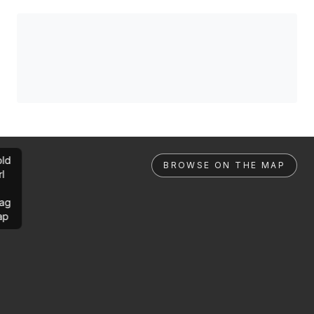
ld
BROWSE ON THE MAP
rl
ag
ap