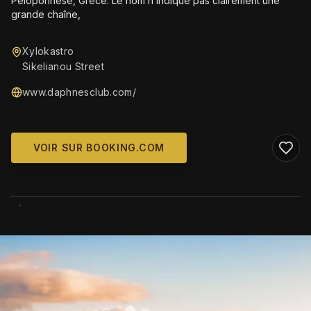
Péloponnèse, Grèce. Le nom n’indique pas clairement une
grande chaîne,
Xylokastro
Sikelianou Street
www.daphnesclub.com/
VOIR SUR BOOKING.COM