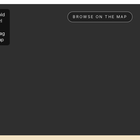
ld
BROWSE ON THE MAP
rl
ag
ap