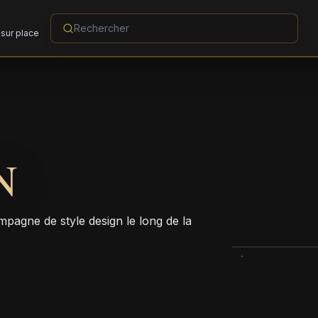
sur place
N
pagne de style design le long de la