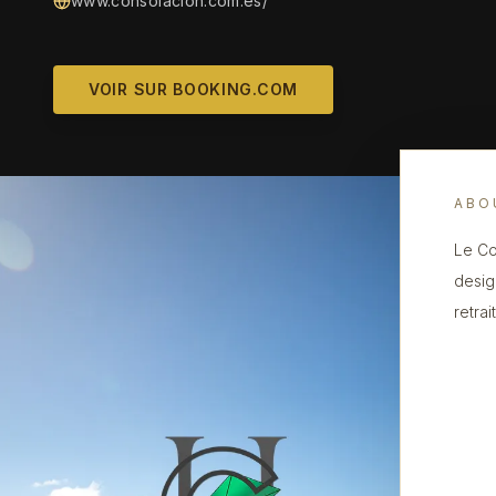
www.consolacion.com.es/
VOIR SUR BOOKING.COM
ABO
Le Co
desig
retra