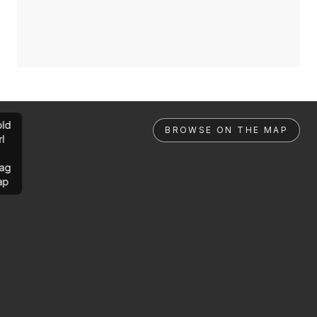
ld
BROWSE ON THE MAP
rl
ag
ap