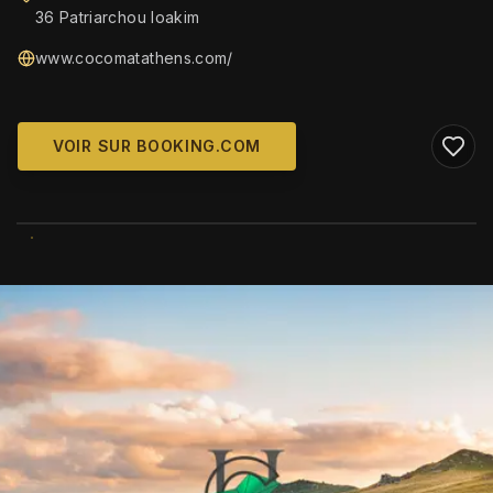
36 Patriarchou Ioakim
www.cocomatathens.com/
VOIR SUR BOOKING.COM