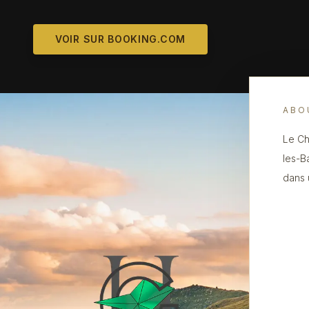
VOIR SUR BOOKING.COM
ABO
Le Ch
les-B
dans 