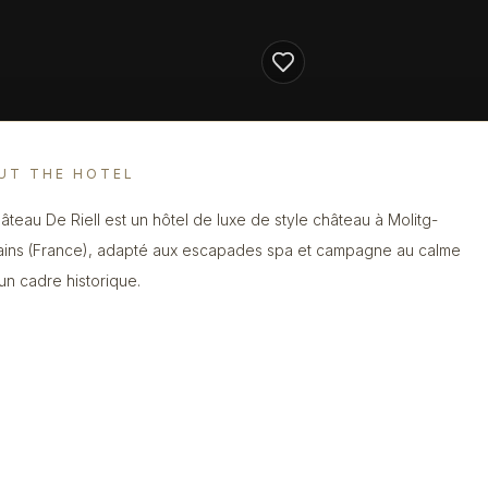
UT THE HOTEL
âteau De Riell est un hôtel de luxe de style château à Molitg-
ains (France), adapté aux escapades spa et campagne au calme
un cadre historique.