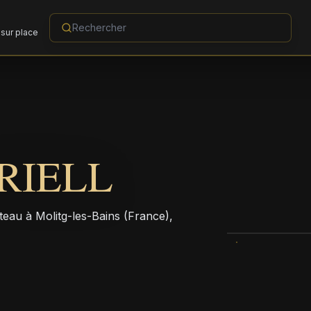
sur place
RIELL
teau à Molitg-les-Bains (France),