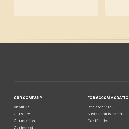
OUR COMPANY
FOR ACCOMMODATIO
About us
Register here
Our story
Sustainability check
Our mission
Certification
Our impact