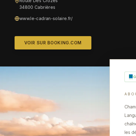
Route Des Crozes
34800 Cabrières
www.le-cadran-solaire.fr/
VOIR SUR BOOKING.COM
ABO
Chamb
Langu
chaîn
les d