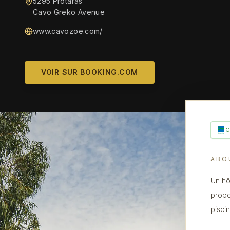
5295 Protaras
Cavo Greko Avenue
www.cavozoe.com/
VOIR SUR BOOKING.COM
ABO
Un hô
propo
pisci