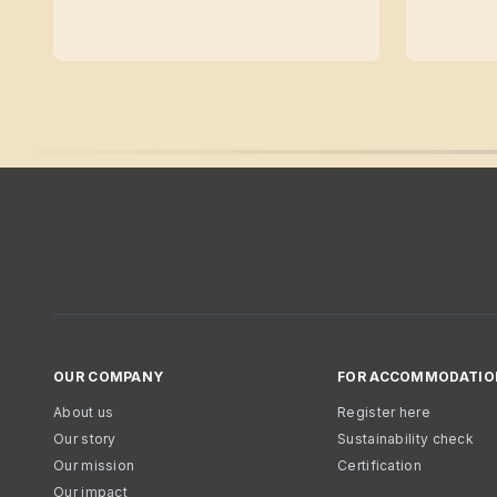
OUR COMPANY
FOR ACCOMMODATIO
About us
Register here
Our story
Sustainability check
Our mission
Certification
Our impact