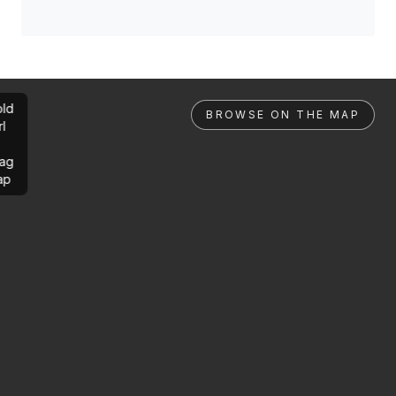
ld
BROWSE ON THE MAP
rl
ag
ap