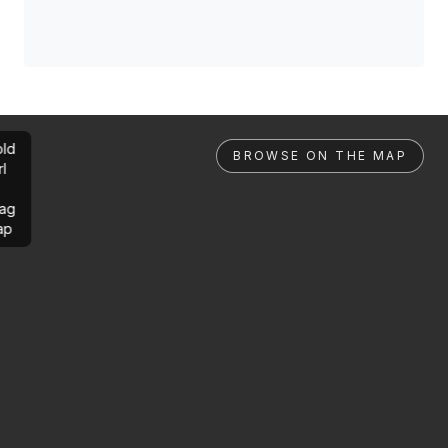
ld
BROWSE ON THE MAP
rl
ag
ap