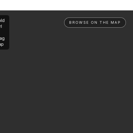
ld
BROWSE ON THE MAP
rl
ag
ap