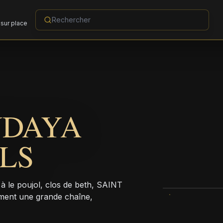
sur place
NDAYA
LS
e poujol, clos de beth, SAINT
ment une grande chaîne,