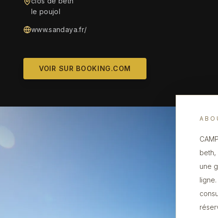
clos de beth
le poujol
www.sandaya.fr/
VOIR SUR BOOKING.COM
ABO
CAMPI
beth,
une g
ligne
consu
réser